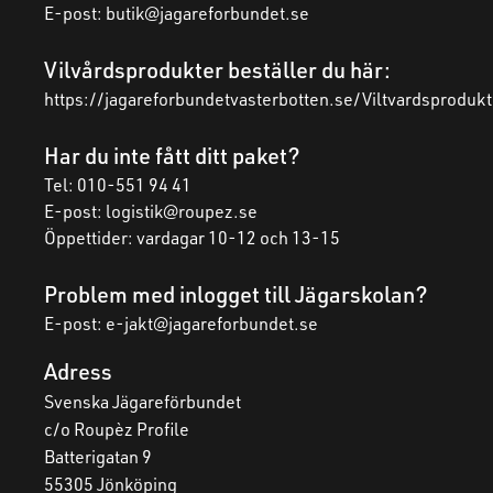
E-post:
butik@jagareforbundet.se
Vilvårdsprodukter beställer du här:
https://jagareforbundetvasterbotten.se/Viltvardsprodukt
Har du inte fått ditt paket?
Tel: 010-551 94 41
E-post:
logistik@roupez.se
Öppettider: vardagar 10-12 och 13-15
Problem med inlogget till Jägarskolan?
E-post: e-jakt@jagareforbundet.se
Adress
Svenska Jägareförbundet
c/o Roupèz Profile
Batterigatan 9
55305 Jönköping