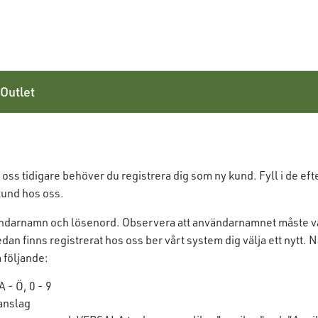
Outlet
 oss tidigare
behöver du registrera
dig som ny kund. Fyll i de
eft
kund hos oss.
vändarnamn och lösenord. Observera att användarnamnet måste vara
 finns registrerat hos oss ber vårt system dig välja ett nytt. N
 följande:
A - Ö, 0 - 9
anslag