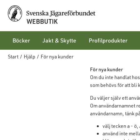
WEBBUTIK
Böcker
Jakt & Skytte
Profilprodukter
Start
/
Hjälp
/
För nya kunder
För nya kunder
Om du inte handlat hos
som behövs för att bli 
Du väljer själv ett an
Om användarnamnet redan
användarnamn, tänk på
välj tecken a - ö, 
använd inte mell