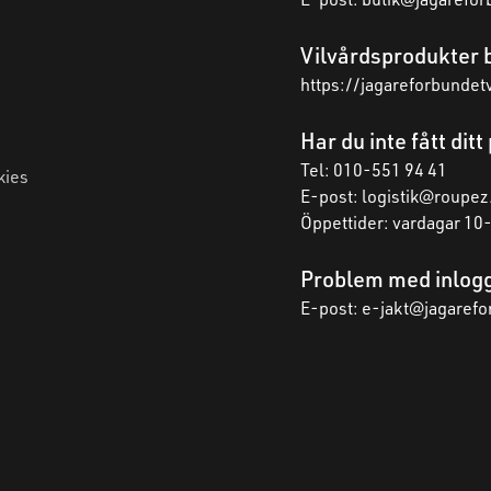
Vilvårdsprodukter b
https://jagareforbundet
Har du inte fått dit
Tel: 010-551 94 41
kies
E-post:
logistik@roupez
Öppettider: vardagar 10
Problem med inlogg
E-post: e-jakt@jagarefo