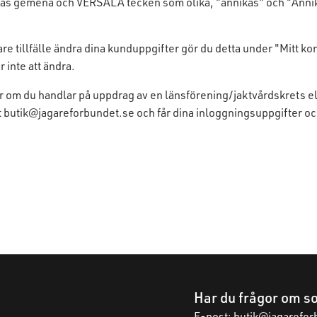
nas gemena och VERSALA tecken som olika, "
annikas
" och "
Anni
re tillfälle ändra dina kunduppgifter gör du detta under "Mitt kon
inte att ändra.
ler om du handlar på uppdrag av en länsförening/jaktvårdskrets el
t
butik@jagareforbundet.se
och får dina inloggningsuppgifter och
Har du frågor om so
E-post:
butik@jagarefor