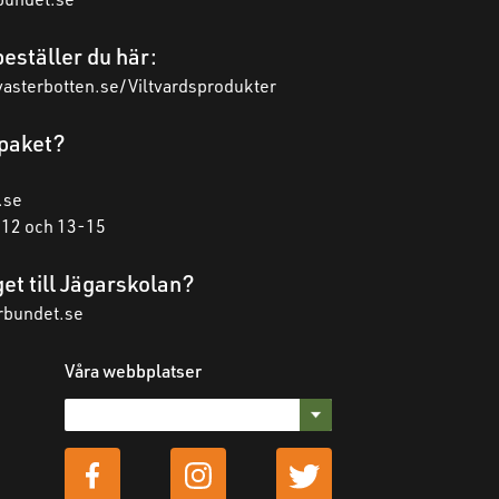
eställer du här:
vasterbotten.se/Viltvardsprodukter
t paket?
.se
-12 och 13-15
et till Jägarskolan?
rbundet.se
Våra webbplatser