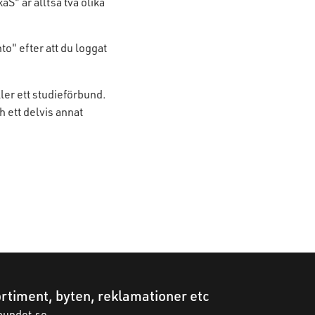
kaS
" är alltså två olika
to" efter att du loggat
ler ett studieförbund.
 ett delvis annat
rtiment, byten, reklamationer etc
bundet.se