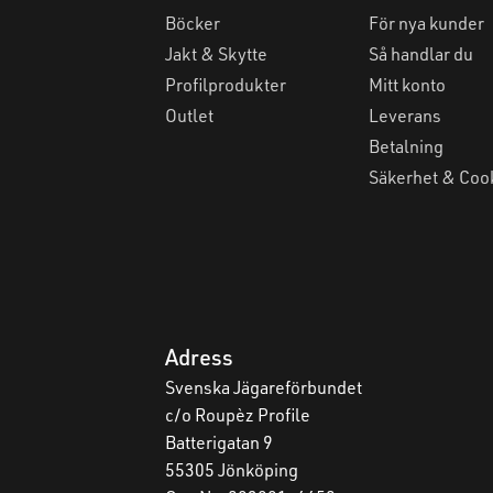
Böcker
För nya kunder
Jakt & Skytte
Så handlar du
Profilprodukter
Mitt konto
Outlet
Leverans
Betalning
Säkerhet & Coo
Adress
Svenska Jägareförbundet
c/o Roupèz Profile
Batterigatan 9
55305 Jönköping