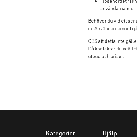
I lösenordet räk
användarnamn.
Behöver du vid ett sena
in.
Användarnamnet går 
OBS att detta inte gäl
Då kontaktar du iställe
utbud och priser.
Kategorier
Hjälp