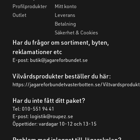
Profilprodukter
Mitt konto
Outlet
Leverans
Betalning
Säkerhet & Cookies
Har du frågor om sortiment, byten,
reklamationer etc
E-post:
butik@jagareforbundet.se
Vilvårdsprodukter beställer du här:
https://jagareforbundetvasterbotten.se/Viltvardsprodukt
Har du inte fått ditt paket?
Tel: 010-551 94 41
E-post:
logistik@roupez.se
Öppettider: vardagar 10-12 och 13-15
Problem med inlogget till Jägarskolan?