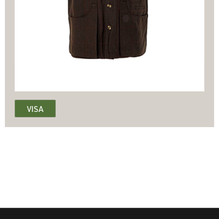
Skytteväst
329.50
659.00
VISA