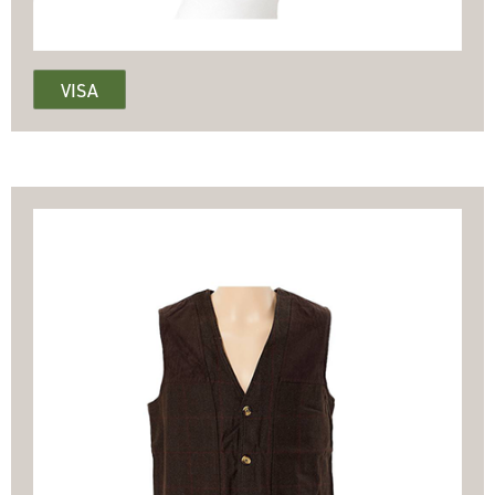
Tunn mössa
186.00
VISA