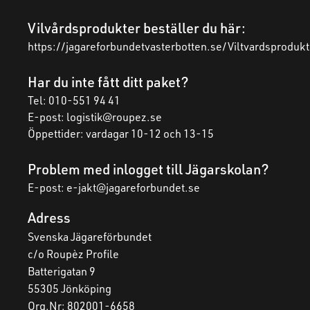
Vilvårdsprodukter beställer du här:
https://jagareforbundetvasterbotten.se/Viltvardsprodukt
Har du inte fått ditt paket?
Tel: 010-551 94 41
E-post:
logistik@roupez.se
Öppettider: vardagar 10-12 och 13-15
Problem med inlogget till Jägarskolan?
E-post: e-jakt@jagareforbundet.se
Adress
Svenska Jägareförbundet
c/o Roupèz Profile
Batterigatan 9
55305 Jönköping
Org.Nr: 802001-6658